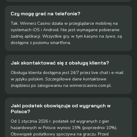
Czy mogę grać na telefonie?
Tak. Winnerz Casino działa w przeglądarce mobilnej na
systemach iOS i Android. Nie jest wymagane pobieranie
żadnej aplikacji. Wszystkie gry, w tym kasyno na żywo, są
dostępne z poziomu smartfona.
Jak skontaktować się z obsługą klienta?
Obsługa klienta dostępna jest 24/7 przez live chat i e-mail
w języku polskim. Szczegółowe dane kontaktowe
znajdziesz po zalogowaniu na winnerzcasino.com.pl.
Jaki podatek obowiązuje od wygranych w
Polsce?
Od 1 stycznia 2026 r. podatek od wygranych z gier
hazardowych w Polsce wynosi 15% (poprzednio 10%).
Obowiązek podatkowy spoczywa na graczu. Przed