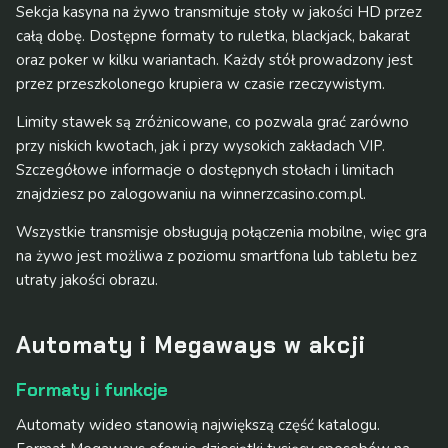
Sekcja kasyna na żywo transmituje stoły w jakości HD przez
całą dobę. Dostępne formaty to ruletka, blackjack, bakarat
oraz poker w kilku wariantach. Każdy stół prowadzony jest
przez przeszkolonego krupiera w czasie rzeczywistym.
Limity stawek są zróżnicowane, co pozwala grać zarówno
przy niskich kwotach, jak i przy wysokich zakładach VIP.
Szczegółowe informacje o dostępnych stołach i limitach
znajdziesz po zalogowaniu na winnerzcasino.com.pl.
Wszystkie transmisje obsługują połączenia mobilne, więc gra
na żywo jest możliwa z poziomu smartfona lub tabletu bez
utraty jakości obrazu.
Automaty i Megaways w akcji
Formaty i funkcje
Automaty wideo stanowią największą część katalogu.