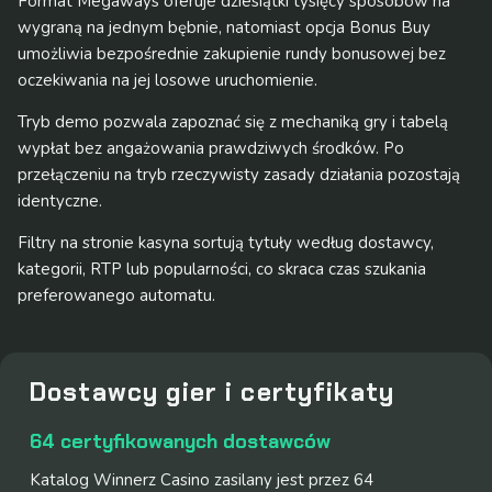
Format Megaways oferuje dziesiątki tysięcy sposobów na
wygraną na jednym bębnie, natomiast opcja Bonus Buy
umożliwia bezpośrednie zakupienie rundy bonusowej bez
oczekiwania na jej losowe uruchomienie.
Tryb demo pozwala zapoznać się z mechaniką gry i tabelą
wypłat bez angażowania prawdziwych środków. Po
przełączeniu na tryb rzeczywisty zasady działania pozostają
identyczne.
Filtry na stronie kasyna sortują tytuły według dostawcy,
kategorii, RTP lub popularności, co skraca czas szukania
preferowanego automatu.
Dostawcy gier i certyfikaty
64 certyfikowanych dostawców
Katalog Winnerz Casino zasilany jest przez 64