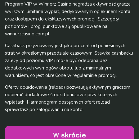
Program VIP w Winnerz Casino nagradza aktywność gracza
wyższymi limitami wypłat, dedykowanym opiekunem konta
oraz dostępem do ekskluzywnych promocji. Szczegóły
poziomów i progi punktowe są opublikowane na
winnerzcasino.com.pl.
Cashback przyznawany jest jako procent od poniesionych
strat w określonym przedziale czasowym. Stawka cashbacku
zależy od poziomu VIP i może być odebrana bez
dodatkowych wymogów obrotu lub z minimalnym
warunkiem, co jest określone w regulaminie promocji.
Oferty doładowania (reload) pozwalają aktywnym graczom
odbierać dodatkowe środki bonusowe przy kolejnych
wpłatach. Harmonogram dostępnych ofert reload
sprawdzisz po zalogowaniu na konto.
W skrócie