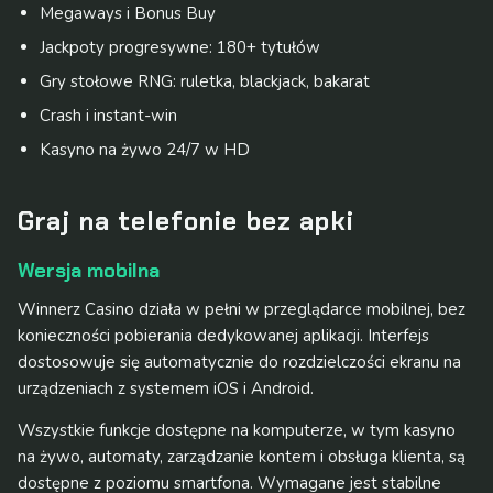
Megaways i Bonus Buy
Jackpoty progresywne: 180+ tytułów
Gry stołowe RNG: ruletka, blackjack, bakarat
Crash i instant-win
Kasyno na żywo 24/7 w HD
Graj na telefonie bez apki
Wersja mobilna
Winnerz Casino działa w pełni w przeglądarce mobilnej, bez
konieczności pobierania dedykowanej aplikacji. Interfejs
dostosowuje się automatycznie do rozdzielczości ekranu na
urządzeniach z systemem iOS i Android.
Wszystkie funkcje dostępne na komputerze, w tym kasyno
na żywo, automaty, zarządzanie kontem i obsługa klienta, są
dostępne z poziomu smartfona. Wymagane jest stabilne